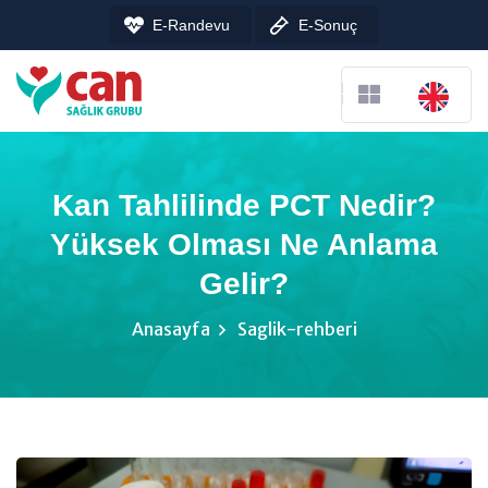
E-Randevu
E-Sonuç
Kan Tahlilinde PCT Nedir?
Yüksek Olması Ne Anlama
Gelir?
Anasayfa
Saglik-rehberi