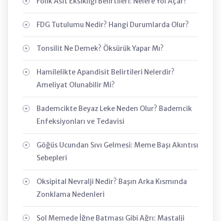
Folik Asit Eksikliği Belirtileri: Nelere Yol Açar?
FDG Tutulumu Nedir? Hangi Durumlarda Olur?
Tonsilit Ne Demek? Öksürük Yapar Mı?
Hamilelikte Apandisit Belirtileri Nelerdir?
Ameliyat Olunabilir Mi?
Bademcikte Beyaz Leke Neden Olur? Bademcik
Enfeksiyonları ve Tedavisi
Göğüs Ucundan Sıvı Gelmesi: Meme Başı Akıntısı
Sebepleri
Oksipital Nevralji Nedir? Başın Arka Kısmında
Zonklama Nedenleri
Sol Memede İğne Batması Gibi Ağrı: Mastalji