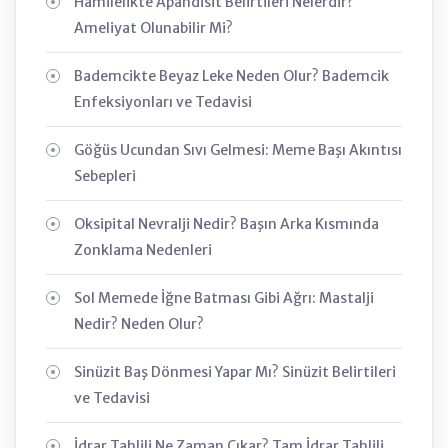
Hamilelikte Apandisit Belirtileri Nelerdir?
Ameliyat Olunabilir Mi?
Bademcikte Beyaz Leke Neden Olur? Bademcik
Enfeksiyonları ve Tedavisi
Göğüs Ucundan Sıvı Gelmesi: Meme Başı Akıntısı
Sebepleri
Oksipital Nevralji Nedir? Başın Arka Kısmında
Zonklama Nedenleri
Sol Memede İğne Batması Gibi Ağrı: Mastalji
Nedir? Neden Olur?
Sinüzit Baş Dönmesi Yapar Mı? Sinüzit Belirtileri
ve Tedavisi
İdrar Tahlili Ne Zaman Çıkar? Tam İdrar Tahlili