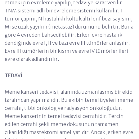
etmek için evreleme yapılıp, tedaviye karar verilir.
TNM sistemi adlı bir evreleme sistemi kullanılır. T
tümör çapını, N hastalıklı koltuk altı lenf bezi sayısını,
M ise uzak yayılım (metastaz) durumunu belirtir. Buna
göre 4 evreden bahsedilebilir. Erken evre hastalık
dendiğinde evre I, II ve bazı evre III tümörler anlaşılır.
Evre III tümörlerin bir kısmı ve evre IV tümörler ileri
evre olarak adlandırılır.
TEDAVİ
Meme kanseri tedavisi, alanında uzmanlaşmış bir ekip
tarafından yapılmalıdır. Bu ekibin temel üyeleri meme
cerrahı, tıbbi onkolog ve radyasyon onkoloğudur.
Meme kanserinin temel tedavisi cerrahidir. Tercih
edilen cerrahi şekli meme dokusunun tamamen
çıkarıldığı mastektomi ameliyatıdır. Ancak, erken evre