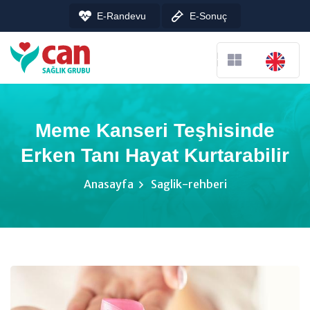
E-Randevu
E-Sonuç
Meme Kanseri Teşhisinde
Erken Tanı Hayat Kurtarabilir
Anasayfa
Saglik-rehberi