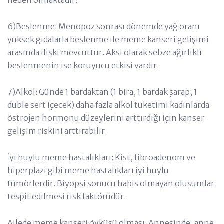
6)Beslenme: Menopoz sonrası dönemde yağ oranı
yüksek gıdalarla beslenme ile meme kanseri gelişimi
arasında ilişki mevcuttur. Aksi olarak sebze ağırlıklı
beslenmenin ise koruyucu etkisi vardır.
7)Alkol: Günde 1 bardaktan (1 bira, 1 bardak şarap, 1
duble sert içecek) daha fazla alkol tüketimi kadınlarda
östrojen hormonu düzeylerini arttırdığı için kanser
gelişim riskini arttırabilir.
İyi huylu meme hastalıkları: Kist, fibroadenom ve
hiperplazi gibi meme hastalıkları iyi huylu
tümörlerdir. Biyopsi sonucu habis olmayan oluşumlar
tespit edilmesi risk faktörüdür.
Ailede meme kanseri öyküsü olması: Annesinde, anne