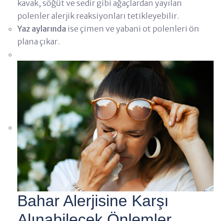
kavak, söğüt ve sedir gibi ağaçlardan yayılan
polenler alerjik reaksiyonları tetikleyebilir.
Yaz aylarında
ise çimen ve yabani ot polenleri ön
plana çıkar.
Bahar Alerjisine Karşı
Alınabilecek Önlemler