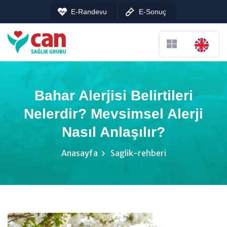
E-Randevu
E-Sonuç
Bahar Alerjisi Belirtileri
Nelerdir? Mevsimsel Alerji
Nasıl Anlaşılır?
Anasayfa
Saglik-rehberi