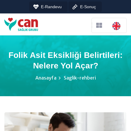
E-Randevu
E-Sonuç
Folik Asit Eksikliği Belirtileri:
Nelere Yol Açar?
Anasayfa
Saglik-rehberi