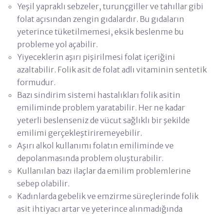
Yeşil yapraklı sebzeler, turunçgiller ve tahıllar gibi
folat açısından zengin gıdalardır. Bu gıdaların
yeterince tüketilmemesi, eksik beslenme bu
probleme yol açabilir.
Yiyeceklerin aşırı pişirilmesi folat içeriğini
azaltabilir. Folik asit de folat adlı vitaminin sentetik
formudur.
Bazı sindirim sistemi hastalıkları folik asitin
emiliminde problem yaratabilir. Her ne kadar
yeterli beslenseniz de vücut sağlıklı bir şekilde
emilimi gerçekleştiriremeyebilir.
Aşırı alkol kullanımı folatın emiliminde ve
depolanmasında problem oluşturabilir.
Kullanılan bazı ilaçlar da emilim problemlerine
sebep olabilir.
Kadınlarda gebelik ve emzirme süreçlerinde folik
asit ihtiyacı artar ve yeterince alınmadığında