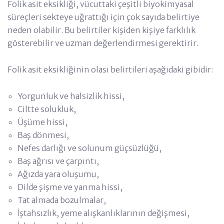
Folik asit eksikliği, vücuttaki çeşitli biyokimyasal
süreçleri sekteye uğrattığı için çok sayıda belirtiye
neden olabilir. Bu belirtiler kişiden kişiye farklılık
gösterebilir ve uzman değerlendirmesi gerektirir.
Folik asit eksikliğinin olası belirtileri aşağıdaki gibidir:
Yorgunluk ve halsizlik hissi,
Ciltte solukluk,
Üşüme hissi,
Baş dönmesi,
Nefes darlığı ve solunum güçsüzlüğü,
Baş ağrısı ve çarpıntı,
Ağızda yara oluşumu,
Dilde şişme ve yanma hissi,
Tat almada bozulmalar,
İştahsızlık, yeme alışkanlıklarının değişmesi,