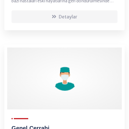
bazı hastaları eski hayatlarına geri döndürülmesinde
görev alır. FTR uzmanı hasta tedavisini, fizyoterapist,
hemşire ve fizik tedav...
Detaylar
Genel Cerrahi