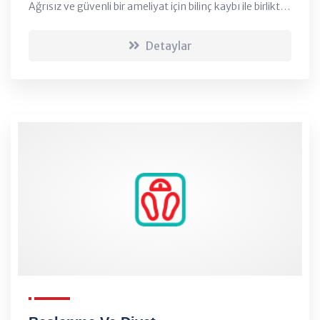
Ağrısız ve güvenli bir ameliyat için bilinç kaybı ile birlikte
veya bilinç kaybı olmaksızın his ve duyumların kaybı
anlamına gelen anestezi; aynı zama...
Detaylar