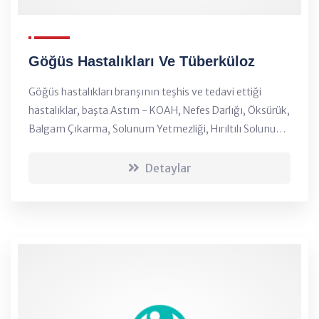
Göğüs Hastalıkları Ve Tüberküloz
Göğüs hastalıkları branşının teşhis ve tedavi ettiği
hastalıklar, başta Astım - KOAH, Nefes Darlığı, Öksürük,
Balgam Çıkarma, Solunum Yetmezliği, Hırıltılı Solunum ,
Akciğer Kanseri Teşhisi, Solunum Fonksiyon Testi, Allerji
Deri Prick Testi,Pulmoner Embol...
Detaylar