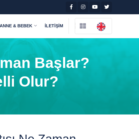
ANNE & BEBEK
İLETIŞIM
Zaman Başlar?
lli Olur?
ntısı Ne Zaman