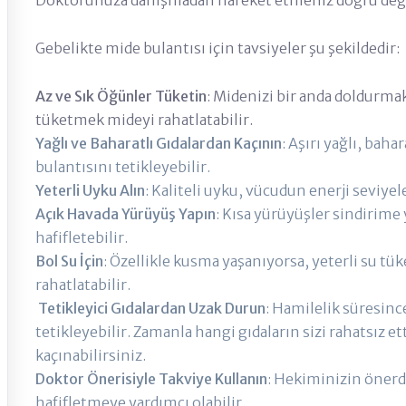
Doktorunuza danışmadan hareket etmeniz doğru deği
Gebelikte mide bulantısı için tavsiyeler şu şekildedir:
Az ve Sık Öğünler Tüketin
: Midenizi bir anda doldurma
tüketmek mideyi rahatlatabilir.
Yağlı ve Baharatlı Gıdalardan Kaçının
: Aşırı yağlı, baha
bulantısını tetikleyebilir.
Yeterli Uyku Alın
: Kaliteli uyku, vücudun enerji seviyel
Açık Havada Yürüyüş Yapın
: Kısa yürüyüşler sindirime 
hafifletebilir.
Bol Su İçin
: Özellikle kusma yaşanıyorsa, yeterli su 
rahatlatabilir.
Tetikleyici Gıdalardan Uzak Durun
: Hamilelik süresinc
tetikleyebilir. Zamanla hangi gıdaların sizi rahatsız e
kaçınabilirsiniz.
Doktor Önerisiyle Takviye Kullanın
: Hekiminizin önerdi
hafifletmeye yardımcı olabilir.