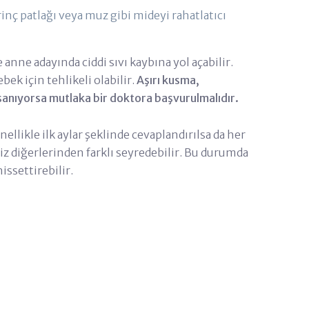
rinç patlağı veya muz gibi mideyi rahatlatıcı
e anne adayında ciddi sıvı kaybına yol açabilir.
k için tehlikeli olabilir.
Aşırı kusma,
yaşanıyorsa mutlaka bir doktora başvurulmalıdır.
llikle ilk aylar şeklinde cevaplandırılsa da her
niz diğerlerinden farklı seyredebilir. Bu durumda
issettirebilir.