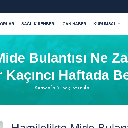
ORLAR
SAĞLIK REHBERI
CAN HABER
KURUMSAL
Mide Bulantısı Ne 
er Kaçıncı Haftada Be
Anasayfa
Saglik-rehberi
Hamilelikte Mide Bula