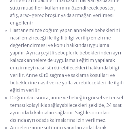
anne sütü muadilleri markasını taşıyan ya da anne
sütü muadilleri kullanımını özendirecek poster,
afiş, araç-gereç broşür ya da armağan verilmesi
engellenir.
Hastanemizde doğum yapan annelere bebeklerini
nasıl emzireceği ile ilgili bilgi verilip emzirme
değerlendirmesi ve konu hakkında uygulama
yapılır. Ayrıca çeşitli sebeplerle bebeklerinden ayrı
kalacak annelere de uygulamalı eğitim yapılarak
emzirmeyi nasıl sürdürebilecekleri hakkında bilgi
verilir. Anne sütü sağma ve saklama koşulları ve
bebeklerine nasıl ve ne yolla verebilecekleri ile ilgili
eğitim verilir.
Doğumdan sonra, anne ve bebeğin görsel ve tensel
teması kolaylıkla sağlayabilecekleri şekilde, 24 saat
aynı odada kalmaları sağlanır. Sağlık sorunları
dışında ayrı odada kalmalarına izin verilmez.
Annelere anne sütünün yararları anlatılarak